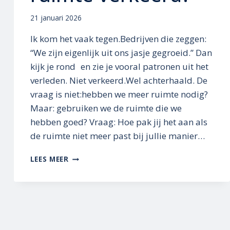
21 januari 2026
Ik kom het vaak tegen.Bedrijven die zeggen:
“We zijn eigenlijk uit ons jasje gegroeid.” Dan
kijk je rond en zie je vooral patronen uit het
verleden. Niet verkeerd.Wel achterhaald. De
vraag is niet:hebben we meer ruimte nodig?
Maar: gebruiken we de ruimte die we
hebben goed? Vraag: Hoe pak jij het aan als
de ruimte niet meer past bij jullie manier…
“UIT
LEES MEER
ONS
JASJE
GEGROEID?
OF
GEBRUIKEN
WE