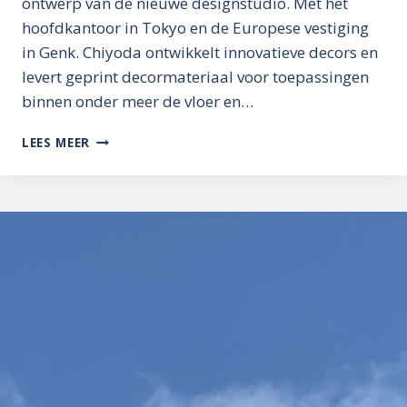
ontwerp van de nieuwe designstudio. Met het
hoofdkantoor in Tokyo en de Europese vestiging
in Genk. Chiyoda ontwikkelt innovatieve decors en
levert geprint decormateriaal voor toepassingen
binnen onder meer de vloer en…
DE
LEES MEER
BLEND
VAN
JAPAN
EN
BELGIË