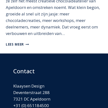
ze zelf het meest creatieve chocoladeatelier van
Apeldoorn en omstreken noemt. Wat klein begon,
groeide al snel uit zijn jasje: meer
chocoladecreaties, meer workshops, meer
deelnemers, meer dynamiek. Dat vroeg eerst om
verbouwen en uitbreiden van…
BONBONSPECIALS:
LEES MEER
GROEIEN
MET
SMAAK
Contact
Klaaysen Design
Deventerstraat 288
7321 DC Apeldoorn
+31 (0) 651184500