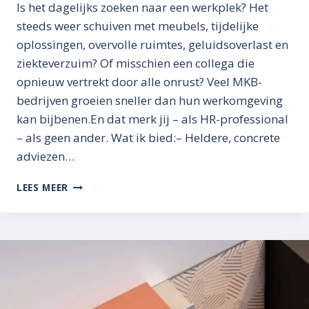
Is het dagelijks zoeken naar een werkplek? Het
steeds weer schuiven met meubels, tijdelijke
oplossingen, overvolle ruimtes, geluidsoverlast en
ziekteverzuim? Of misschien een collega die
opnieuw vertrekt door alle onrust? Veel MKB-
bedrijven groeien sneller dan hun werkomgeving
kan bijbenen.En dat merk jij – als HR-professional
– als geen ander. Wat ik bied:– Heldere, concrete
adviezen…
HOEVEEL
LEES MEER
FRUSTRATIE
KOST
RUIMTEGEBREK
JOU
EN
JE
TEAM
ELKE