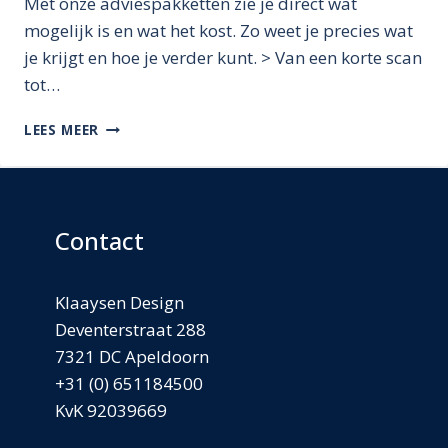
Met onze adviespakketten zie je direct wat
mogelijk is en wat het kost. Zo weet je precies wat
je krijgt en hoe je verder kunt. > Van een korte scan
tot…
TE
LEES MEER
WEINIG
RUIMTE
VOOR
AL
JE
Contact
IDEEËN?
Klaaysen Design
Deventerstraat 288
7321 DC Apeldoorn
+31 (0) 651184500
KvK 92039669