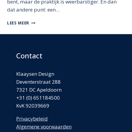
bent, maar de praktijk is weerbarstiger. En dan
dat andere punt: een…
BEGRIP
LEES MEER
VAN
TIJD
Contact
Klaaysen Design
Deventerstraat 288
7321 DC Apeldoorn
+31 (0) 651184500
KvK 92039669
Privacybeleid
Algemene voorwaarden