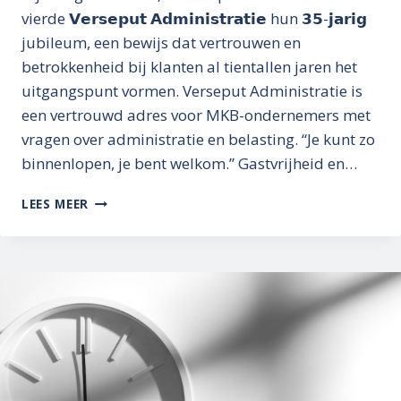
vierde 𝗩𝗲𝗿𝘀𝗲𝗽𝘂𝘁 𝗔𝗱𝗺𝗶𝗻𝗶𝘀𝘁𝗿𝗮𝘁𝗶𝗲 hun 𝟯𝟱-𝗷𝗮𝗿𝗶𝗴
jubileum, een bewijs dat vertrouwen en
betrokkenheid bij klanten al tientallen jaren het
uitgangspunt vormen. Verseput Administratie is
een vertrouwd adres voor MKB-ondernemers met
vragen over administratie en belasting. “Je kunt zo
binnenlopen, je bent welkom.” Gastvrijheid en…
VERSEPUT:
LEES MEER
VAN
HERRIE
NAAR
HARMONIE
OP
KANTOOR