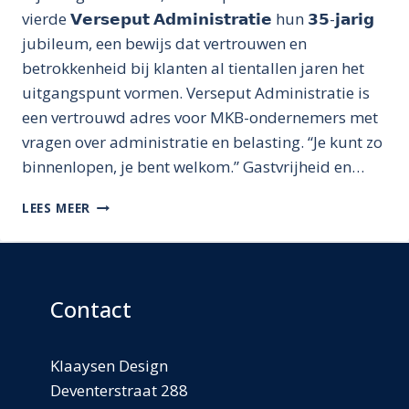
vierde 𝗩𝗲𝗿𝘀𝗲𝗽𝘂𝘁 𝗔𝗱𝗺𝗶𝗻𝗶𝘀𝘁𝗿𝗮𝘁𝗶𝗲 hun 𝟯𝟱-𝗷𝗮𝗿𝗶𝗴
jubileum, een bewijs dat vertrouwen en
betrokkenheid bij klanten al tientallen jaren het
uitgangspunt vormen. Verseput Administratie is
een vertrouwd adres voor MKB-ondernemers met
vragen over administratie en belasting. “Je kunt zo
binnenlopen, je bent welkom.” Gastvrijheid en…
VERSEPUT:
LEES MEER
VAN
HERRIE
NAAR
HARMONIE
OP
Contact
KANTOOR
Klaaysen Design
Deventerstraat 288