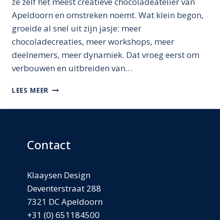
ze zelf het meest creatieve chocoladeatelier van
Apeldoorn en omstreken noemt. Wat klein begon,
groeide al snel uit zijn jasje: meer
chocoladecreaties, meer workshops, meer
deelnemers, meer dynamiek. Dat vroeg eerst om
verbouwen en uitbreiden van…
BONBONSPECIALS:
LEES MEER
GROEIEN
MET
SMAAK
Contact
Klaaysen Design
Deventerstraat 288
7321 DC Apeldoorn
+31 (0) 651184500