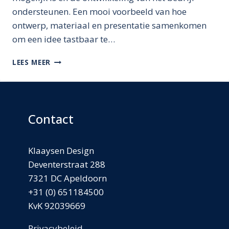
ondersteunen. Een mooi voorbeeld van hoe
ontwerp, materiaal en presentatie samenkomen
om een idee tastbaar te…
VAN
LEES MEER
IDEE
NAAR
INSPIRATIE:
ZO
WERKT
Contact
HET
Klaaysen Design
Deventerstraat 288
7321 DC Apeldoorn
+31 (0) 651184500
KvK 92039669
Privacybeleid