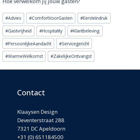
Hoe verwelkom jij jouw gasten?
Bericht
#
Advies
#
ComfortVoorGasten
#
EersteIndruk
tags:
#
Gastvrijheid
#
Hospitality
#
Klantbeleving
#
PersoonlijkeAandacht
#
Servicegericht
#
WarmeWelkomst
#
ZakelijkeOntvangst
Contact
Klaaysen Design
Deventerstraat 288
7321 DC Apeldoorn
+31 (0) 651184500