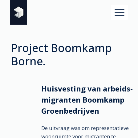
Doorgaan
naar
inhoud
Project Boom­kamp
Borne.
Huis­vesting van arbeids­
migranten Boomkamp
Groen­bedrij­ven
De uitvraag was om represen­tatieve
woon­ruimte voor migranten te