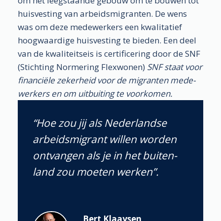
om het leeg­staande gebouw om te bouwen tot
huis­vesting van arbeids­migranten. De wens
was om deze mede­werkers een kwali­tatief
hoog­waardige huis­vesting te bieden. Een deel
van de kwaliteitseis is certi­ficering door de SNF
(Stichting Normering Flexwonen)
SNF staat voor
financiële zeker­heid voor de migranten mede­
werkers en om uitbui­ting te voor­komen.
“Hoe zou jij als Neder­landse
arbeids­migrant willen worden
ontvan­gen als je in het buiten­
land zou moeten werken”.
Bert Klaaysen