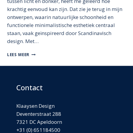
tussen licht en donker, heeft me geleerd hoe
krachtig eenvoud kan zijn. Dat zie je terug in mijn
ontwerpen, waarin natuurlijke schoonheid en
functionele minimalistische esthetiek centraal
staan, vaak geïnspireerd door Scandinavisch
design. Met…
EEN
LEES MEER
JAAR
VAN
INSPIRATIE
EN
BALANS
Contact
Klaaysen Design
Deventerstraat 288
7321 DC Apeldoorn
+31 (0) 651184500